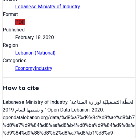
Lebanese Ministry of Industry
Format
PDF
Published
February 18, 2020
Region
Lebanon (National)
Categories
Economy
Industry
How to cite
Lebanese Ministry of Industry
. “
الخطّة التشغيليّة لوزارة الصناعة
و تقييمها للعام 2019
.” Open Data Lebanon,
2020
.
opendatalebanon.org/data/
%d8%a7%d9%84%d8%ae%d8%b7%
%d8%a7%d9%84%d8%aa%d8%b4%d8%ba%d9%84%d9%8a%d
%d9%84%d9%88%d8%b2%d8%a7%d8%b1%d8%a9-