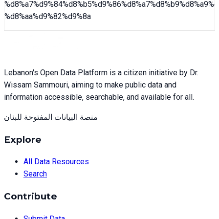
%d8%a7%d9%84%d8%b5%d9%86%d8%a7%d8%b9%d8%a9%d
%d8%aa%d9%82%d9%8a
Lebanon's Open Data Platform is a citizen initiative by Dr.
Wissam Sammouri, aiming to make public data and
information accessible, searchable, and available for all.
منصة البيانات المفتوحة للبنان
Explore
All Data Resources
Search
Contribute
Submit Data