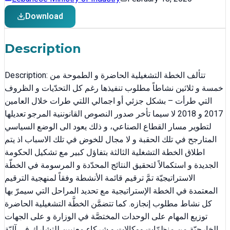
Download
Description
Description: تتألف الخطة التشغيلية الحاضرة و الطموحة من
خمسة و ثلاثين نشاطاً مطلوب تنفيذها رغم كل التحدّيات و الظروف
التي طرأت – بشكل جزئي أو اجمالي اللتي طرات خلال العامين
2017 و 2018 لا سيما تأخر صدور النصوص القانوننية المرجو تعديلها
لتطوير مسار القطاع الصناعي، و ذلك يعود الى الوضع السياسي
المتارجح في تلك الحقبة و لا مجال للخوض في تلك الاسباب اذ يتم
اطلاق الخطة التشغلية الثالثة بتفاؤل كبير مع تشكيل الحكومة
الجديدة و استكمالاً لتحقيق النتائج المحدّدة و المرسومة في الخطّة
الاستراتيجيّة تمَّ ترقيم قائمة الأنشطة وفقاً لمنهجية الترقيم
المعتمدة في الخطة الإستراتيجية مع تحديد المراحل التي سيمرّ بها
كل نشاط مطلوب إنجازه. كما تتضمَّن الخطَّة التشغيلية الحاضرة
توزيع المهام على الوحدات المختصَّة في الوزارة و على الجهات
الخارجيّة من منظمّات ووكالات و شركاء معنيين للتشارك في آليّة