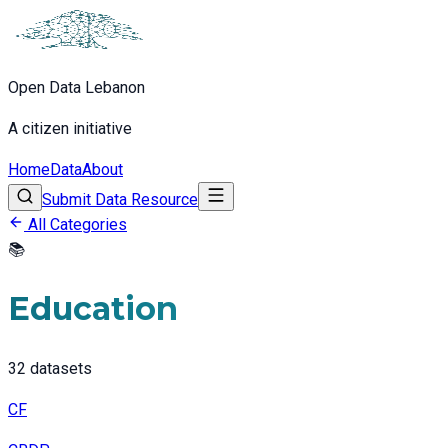
Open Data Lebanon
A citizen initiative
Home
Data
About
Submit Data Resource
All Categories
📚
Education
32
datasets
CF