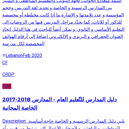
أسئلة متعددة الجوانب لجهة التبويب والتقسيم المناطقي و التمييز
بين المدارس الرسمية و الخاصة و تحديد لغة التدريس وحجم
المؤسسة و عدد تلامذتها و الإشارة ما إذا كانت مختلطة أو مخصصة
للذكور أو للإناث، كما يحدِّد مراحل التدريس فيها من الروضات إلى
التعليم الأساسي و الثانوي. و يمكن أيضاً للباحث في هذا الدليل إيجاد
العنوان الجغرافي و البريدي و الإلكتروني إضافةً إلى أرقام الهواتف
المخصصة لكل مدرسة
Lebanon
Feb 2020
CF
CRDP
PDF
2017-2018 دليل المدارس للتّعليم العام - المدارس
الخاصة المجانية
Description: .يلبي دليل المدارس الرسمية و الخاصة حاجة أساسية
للمواطنين و الباحثين و لأصحاب الأعمال التي ترتبط من قريب أو