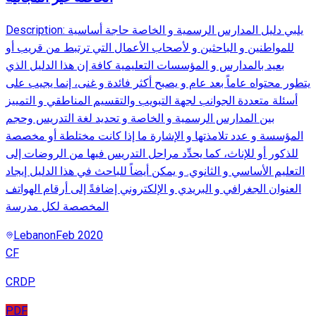
Description: يلبي دليل المدارس الرسمية و الخاصة حاجة أساسية
للمواطنين و الباحثين و لأصحاب الأعمال التي ترتبط من قريب أو
بعيد بالمدارس و المؤسسات التعليمية كافة إن هذا الدليل الذي
يتطور محتواه عاماً بعد عام و يصبح أكثر فائدة و غنى، إنما يجيب على
أسئلة متعددة الجوانب لجهة التبويب والتقسيم المناطقي و التمييز
بين المدارس الرسمية و الخاصة و تحديد لغة التدريس وحجم
المؤسسة و عدد تلامذتها و الإشارة ما إذا كانت مختلطة أو مخصصة
للذكور أو للإناث، كما يحدِّد مراحل التدريس فيها من الروضات إلى
التعليم الأساسي و الثانوي. و يمكن أيضاً للباحث في هذا الدليل إيجاد
العنوان الجغرافي و البريدي و الإلكتروني إضافةً إلى أرقام الهواتف
المخصصة لكل مدرسة
Lebanon
Feb 2020
CF
CRDP
PDF