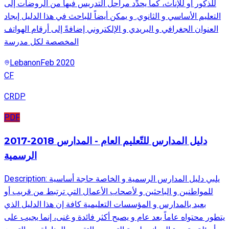
للذكور أو للإناث، كما يحدِّد مراحل التدريس فيها من الروضات إلى
التعليم الأساسي و الثانوي. و يمكن أيضاً للباحث في هذا الدليل إيجاد
العنوان الجغرافي و البريدي و الإلكتروني إضافةً إلى أرقام الهواتف
المخصصة لكل مدرسة
Lebanon
Feb 2020
CF
CRDP
PDF
2017-2018 دليل المدارس للتّعليم العام - المدارس
الرسمية
Description: يلبي دليل المدارس الرسمية و الخاصة حاجة أساسية
للمواطنين و الباحثين و لأصحاب الأعمال التي ترتبط من قريب أو
بعيد بالمدارس و المؤسسات التعليمية كافة إن هذا الدليل الذي
يتطور محتواه عاماً بعد عام و يصبح أكثر فائدة و غنى، إنما يجيب على