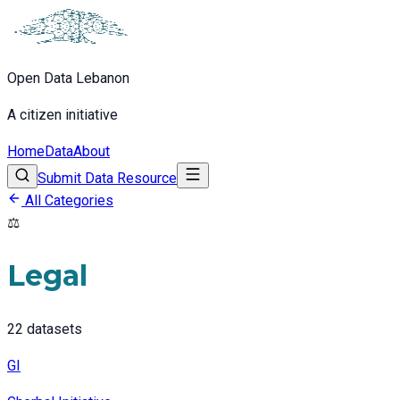
Open Data Lebanon
A citizen initiative
Home
Data
About
Submit Data Resource
All Categories
⚖️
Legal
22
datasets
GI