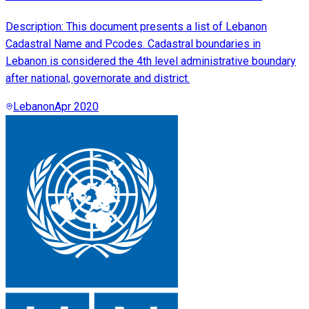
Description: This document presents a list of Lebanon
Cadastral Name and Pcodes. Cadastral boundaries in
Lebanon is considered the 4th level administrative boundary
after national, governorate and district.
Lebanon
Apr 2020