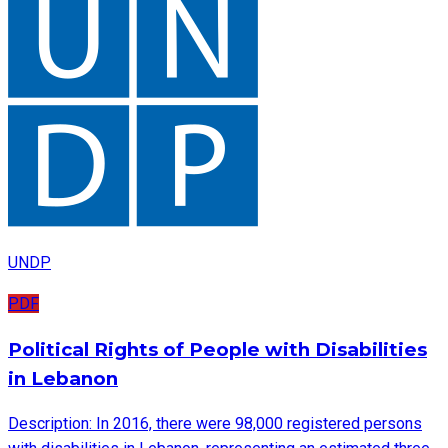
UNDP
PDF
Political Rights of People with Disabilities
in Lebanon
Description: In 2016, there were 98,000 registered persons