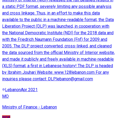
a static PDF format, severely limiting any possible analysis
and cross linkage. Thus, in an effort to make this data
available to the public in a machine-readable format, the Data
Liberation Project (DLP) was launched, in cooperation with
the National Democratic Institute (NDI) for the 2018 data and
with the Friedrich Naumann Foundation (Fnf) for 2009 and
2005. The DLP project converted, cross-linked, and cleaned
the data sourced from the official Ministry of Interior website,
and made it publicly and freely available in machine-readable
(XLS) format, a first in Lebanese history! The DLP is headed
by Ibrahim Jouhari Website: www.128lebanon.com For any
inquiries please contact: DLP.lebanon@gmail.com
Lebanon
Apr 2021
MO
Ministry of Finance - Lebanon
PDF