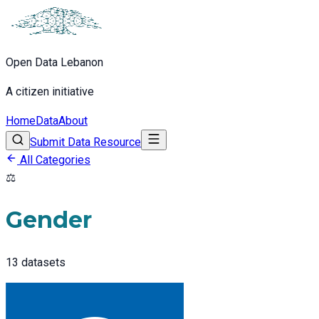
Open Data Lebanon
A citizen initiative
Home
Data
About
Submit Data Resource
All Categories
⚖️
Gender
13
datasets