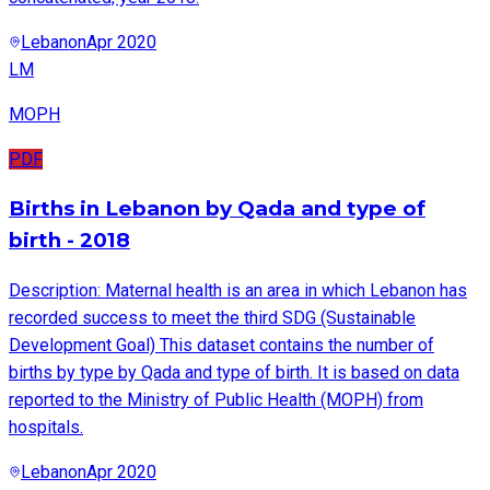
Lebanon
Apr 2020
LM
MOPH
PDF
Births in Lebanon by Qada and type of
birth - 2018
Description: Maternal health is an area in which Lebanon has
recorded success to meet the third SDG (Sustainable
Development Goal) This dataset contains the number of
births by type by Qada and type of birth. It is based on data
reported to the Ministry of Public Health (MOPH) from
hospitals.
Lebanon
Apr 2020