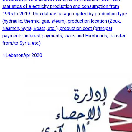
statistics of electricity production and consumption from
1995 to 2019. This dataset is aggregated by production type
(hydraulic, thermic, gas, steam), production location (Zouk,
Naameh, Syria, Boats, etc. ), production cost (principal
payments, interest payments, loans and Eurobonds, transfer
from/to Syria, etc.)
Lebanon
Apr 2020