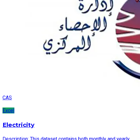
CAS
Excel
Electricity
Description: This dataset contains both monthly and yearly