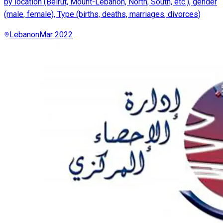
by location (Beirut, Mount-Lebanon, North, South, etc.), gender
(male, female), Type (births, deaths, marriages, divorces)
Lebanon
Mar 2022