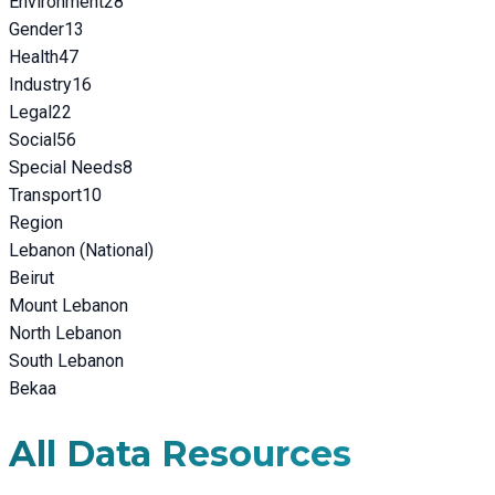
Environment
28
Gender
13
Health
47
Industry
16
Legal
22
Social
56
Special Needs
8
Transport
10
Region
Lebanon (National)
Beirut
Mount Lebanon
North Lebanon
South Lebanon
Bekaa
All Data Resources