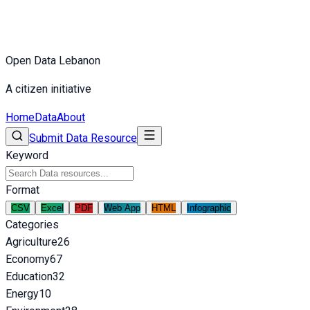
Open Data Lebanon
A citizen initiative
Home
Data
About
Submit Data Resource
Keyword
Format
CSV
Excel
PDF
Web App
HTML
Infographic
Categories
Agriculture
26
Economy
67
Education
32
Energy
10