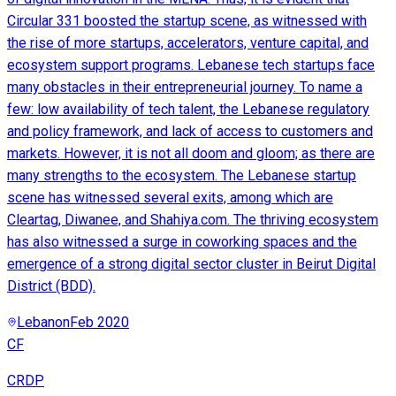
Circular 331 boosted the startup scene, as witnessed with
the rise of more startups, accelerators, venture capital, and
ecosystem support programs. Lebanese tech startups face
many obstacles in their entrepreneurial journey. To name a
few: low availability of tech talent, the Lebanese regulatory
and policy framework, and lack of access to customers and
markets. However, it is not all doom and gloom; as there are
many strengths to the ecosystem. The Lebanese startup
scene has witnessed several exits, among which are
Cleartag, Diwanee, and Shahiya.com. The thriving ecosystem
has also witnessed a surge in coworking spaces and the
emergence of a strong digital sector cluster in Beirut Digital
District (BDD).
Lebanon
Feb 2020
CF
CRDP