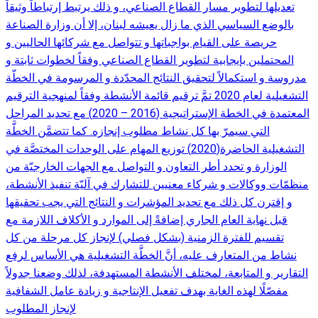
تعديلها لتطوير مسار القطاع الصناعي، و ذلك يرتبط إرتباطاً وثيقاً
بالوضع السياسي الذي ما زال يعيشه لبنان، إلا أن وزارة الصناعة
حريصة على القيام بواجباتها و تتواصل مع شركائها الحاليين و
المحتملين بإيجابية لتطوير القطاع الصناعي وفقاً لخطوات ثابتة و
مدروسة و استكمالاً لتحقيق النتائج المحدّدة و المرسومة في الخطّة
التشغيلية لعام 2020 تمَّ ترقيم قائمة الأنشطة وفقاً لمنهجية الترقيم
المعتمدة في الخطة الإستراتيجية (2016 – 2020) مع تحديد المراحل
التي سيمرّ بها كل نشاط مطلوب إنجازه. كما تتضمَّن الخطَّة
التشغيلية الحاضرة(2020) توزيع المهام على الوحدات المختصَّة في
الوزارة و تحدد أطر التعاون و التواصل مع الجهات الخارجيّة من
منظمّات ووكالات و شركاء معنيين للتشارك في آليّة تنفيذ الأنشطة،
و إقترن كل ذلك مع تحديد المؤشرات و النتائج التي يجب تحقيقها
قبل نهاية العام الجاري إضافةً إلى الموارد و الأكلاف اللازمة مع
تقسيم للفترة الزمنية (بشكل فصلي) لإنجاز كل مرحلة من كل
نشاط من المتعارف عليه، أنَّ الخطَّة التشغيلية هي الأساس لرفع
التقارير و المتابعة، لمختلف الأنشطة المستهدفة، لذلك وضعنا جدولاً
مفصّلًا لهذه الغاية بهدف تفعيل الإنتاجية و زيادة عامل الشفافية
لإنجاز المطلوب