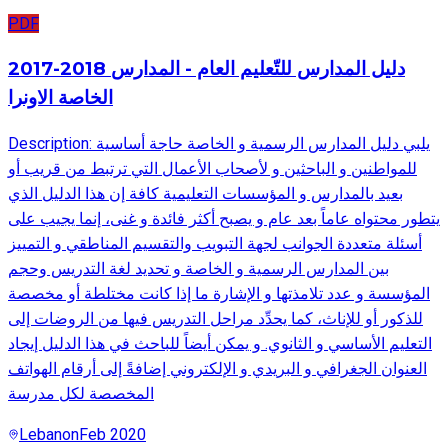
PDF
2017-2018 دليل المدارس للتّعليم العام - المدارس
الخاصة الاونرا
Description: يلبي دليل المدارس الرسمية و الخاصة حاجة أساسية
للمواطنين و الباحثين و لأصحاب الأعمال التي ترتبط من قريب أو
بعيد بالمدارس و المؤسسات التعليمية كافة إن هذا الدليل الذي
يتطور محتواه عاماً بعد عام و يصبح أكثر فائدة و غنى، إنما يجيب على
أسئلة متعددة الجوانب لجهة التبويب والتقسيم المناطقي و التمييز
بين المدارس الرسمية و الخاصة و تحديد لغة التدريس وحجم
المؤسسة و عدد تلامذتها و الإشارة ما إذا كانت مختلطة أو مخصصة
للذكور أو للإناث، كما يحدِّد مراحل التدريس فيها من الروضات إلى
التعليم الأساسي و الثانوي. و يمكن أيضاً للباحث في هذا الدليل إيجاد
العنوان الجغرافي و البريدي و الإلكتروني إضافةً إلى أرقام الهواتف
المخصصة لكل مدرسة
Lebanon
Feb 2020