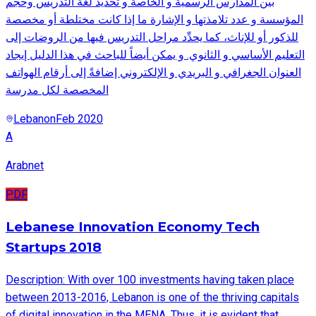
بين المدارس الرسمية و الخاصة و تحديد لغة التدريس وحجم
المؤسسة و عدد تلامذتها و الإشارة ما إذا كانت مختلطة أو مخصصة
للذكور أو للإناث، كما يحدِّد مراحل التدريس فيها من الروضات إلى
التعليم الأساسي و الثانوي. و يمكن أيضاً للباحث في هذا الدليل إيجاد
العنوان الجغرافي و البريدي و الإلكتروني إضافةً إلى أرقام الهواتف
المخصصة لكل مدرسة
Lebanon
Feb 2020
A
Arabnet
PDF
Lebanese Innovation Economy Tech
Startups 2018
Description: With over 100 investments having taken place
between 2013-2016, Lebanon is one of the thriving capitals
of digital innovation in the MENA. Thus, it is evident that