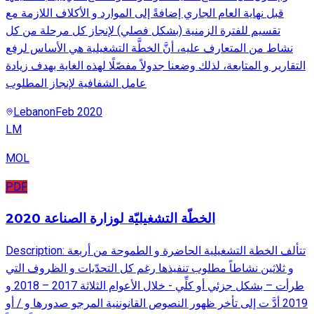
قبل نهاية العام الجاري إضافةً إلى الموارد و الأكلاف اللازمة مع
تقسيم للفترة الزمنية (بشكل فصلي) لإنجاز كل مرحلة من كل
نشاط من المتعارف عليه، أنَّ الخطَّة التشغيلية هي الأساس لرفع
التقارير و المتابعة، لذلك وضعنا جدولاً مفصّلًا لهذه الغاية بهدف زيادة
عامل الشفافية لإنجاز المطلوب
Lebanon
Feb 2020
LM
MOL
PDF
الخطّة التشغيليّة لوزارة الصناعة 2020
Description: تتألف الخطة التشغيلية الحاضرة و الطموحة من أربعة
و ثلاثين نشاطاً مطلوب تنفيذها رغم كل التحدّيات و الظروف التي
طرأت – بشكل جزئي أو كلِّي - خلال الأعوام الثلاثة 2017 – 2018 و
2019 أدَّ ت إلى تأخر ظهور النصوص القانوننية المرجو صدورها و / أو