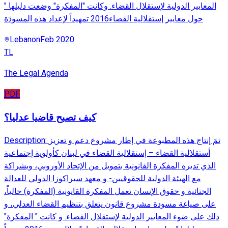
المعايير الدولية لإستقلال القضاء. وكانت "المفكرة" وضعت دليلها "
حول معايير إستقلالية القضاء2016 تمهيداً لإعداد هذه المسودَة
Lebanon
Feb 2020
TL
The Legal Agenda
PDF
كيف تصبح قاضيا عدليا؟
Description: تمَ إنتاج هذه المطبوعة في إطار مشروع دعم و تعزيز
أستقلالية القضاء – إستقلالية القضاء في لبنان كأولوية إجتماعية
الذي تديره المفكرة القانونية بتمويل من الإتحاد الأوروبي، وبشراكة
مع الهيئة الدولية للحقوقيين- و معهد سيراكوزا الدولي للعدالة
الجنائية و حقوق الإنسان تعمل المفكرة القانونية (المفكرة) حالياً،
على صياغة مسودة مشروع قانون يتعلق بتنظيم القضاء العدلي، و
ذلك على ضوء المعايير الدولية لإستقلال القضاء. و كانت " المفكرة"