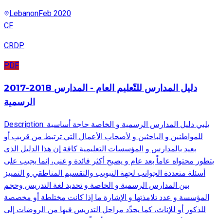
Lebanon
Feb 2020
CF
CRDP
PDF
2017-2018 دليل المدارس للتّعليم العام - المدارس
الرسمية
Description: يلبي دليل المدارس الرسمية و الخاصة حاجة أساسية
للمواطنين و الباحثين و لأصحاب الأعمال التي ترتبط من قريب أو
بعيد بالمدارس و المؤسسات التعليمية كافة إن هذا الدليل الذي
يتطور محتواه عاماً بعد عام و يصبح أكثر فائدة و غنى، إنما يجيب على
أسئلة متعددة الجوانب لجهة التبويب والتقسيم المناطقي و التمييز
بين المدارس الرسمية و الخاصة و تحديد لغة التدريس وحجم
المؤسسة و عدد تلامذتها و الإشارة ما إذا كانت مختلطة أو مخصصة
للذكور أو للإناث، كما يحدِّد مراحل التدريس فيها من الروضات إلى