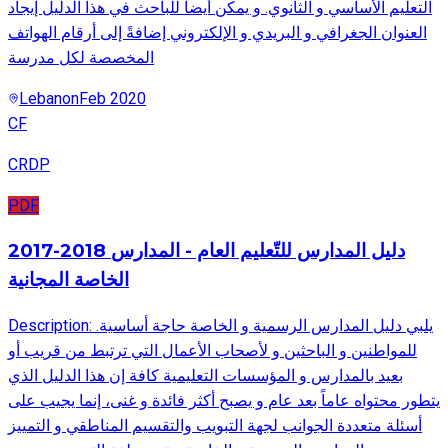
التعليم الأساسي و الثانوي. و يمكن أيضاً للباحث في هذا الدليل إيجاد
العنوان الجغرافي و البريدي و الإلكتروني إضافةً إلى أرقام الهواتف
المخصصة لكل مدرسة
Lebanon
Feb 2020
CF
CRDP
PDF
2017-2018 دليل المدارس للتّعليم العام - المدارس
الخاصة المجانية
Description: .يلبي دليل المدارس الرسمية و الخاصة حاجة أساسية
للمواطنين و الباحثين و لأصحاب الأعمال التي ترتبط من قريب أو
بعيد بالمدارس و المؤسسات التعليمية كافة إن هذا الدليل الذي
يتطور محتواه عاماً بعد عام و يصبح أكثر فائدة و غنى، إنما يجيب على
أسئلة متعددة الجوانب لجهة التبويب والتقسيم المناطقي و التمييز