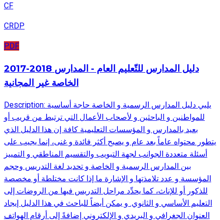
CF
CRDP
PDF
2017-2018 دليل المدارس للتّعليم العام - المدارس
الخاصة غير المجانية
Description: يلبي دليل المدارس الرسمية و الخاصة حاجة أساسية
للمواطنين و الباحثين و لأصحاب الأعمال التي ترتبط من قريب أو
بعيد بالمدارس و المؤسسات التعليمية كافة إن هذا الدليل الذي
يتطور محتواه عاماً بعد عام و يصبح أكثر فائدة و غنى، إنما يجيب على
أسئلة متعددة الجوانب لجهة التبويب والتقسيم المناطقي و التمييز
بين المدارس الرسمية و الخاصة و تحديد لغة التدريس وحجم
المؤسسة و عدد تلامذتها و الإشارة ما إذا كانت مختلطة أو مخصصة
للذكور أو للإناث، كما يحدِّد مراحل التدريس فيها من الروضات إلى
التعليم الأساسي و الثانوي. و يمكن أيضاً للباحث في هذا الدليل إيجاد
العنوان الجغرافي و البريدي و الإلكتروني إضافةً إلى أرقام الهواتف