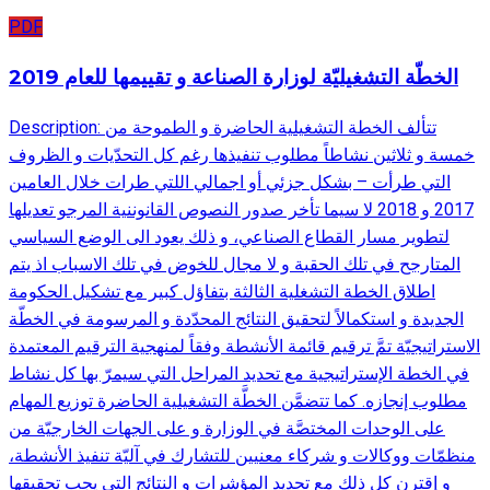
PDF
الخطّة التشغيليّة لوزارة الصناعة و تقييمها للعام 2019
Description: تتألف الخطة التشغيلية الحاضرة و الطموحة من
خمسة و ثلاثين نشاطاً مطلوب تنفيذها رغم كل التحدّيات و الظروف
التي طرأت – بشكل جزئي أو اجمالي اللتي طرات خلال العامين
2017 و 2018 لا سيما تأخر صدور النصوص القانوننية المرجو تعديلها
لتطوير مسار القطاع الصناعي، و ذلك يعود الى الوضع السياسي
المتارجح في تلك الحقبة و لا مجال للخوض في تلك الاسباب اذ يتم
اطلاق الخطة التشغلية الثالثة بتفاؤل كبير مع تشكيل الحكومة
الجديدة و استكمالاً لتحقيق النتائج المحدّدة و المرسومة في الخطّة
الاستراتيجيّة تمَّ ترقيم قائمة الأنشطة وفقاً لمنهجية الترقيم المعتمدة
في الخطة الإستراتيجية مع تحديد المراحل التي سيمرّ بها كل نشاط
مطلوب إنجازه. كما تتضمَّن الخطَّة التشغيلية الحاضرة توزيع المهام
على الوحدات المختصَّة في الوزارة و على الجهات الخارجيّة من
منظمّات ووكالات و شركاء معنيين للتشارك في آليّة تنفيذ الأنشطة،
و إقترن كل ذلك مع تحديد المؤشرات و النتائج التي يجب تحقيقها