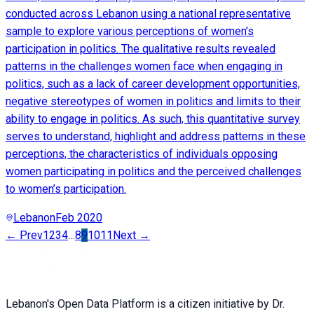
conducted across Lebanon using a national representative
sample to explore various perceptions of women’s
participation in politics. The qualitative results revealed
patterns in the challenges women face when engaging in
politics, such as a lack of career development opportunities,
negative stereotypes of women in politics and limits to their
ability to engage in politics. As such, this quantitative survey
serves to understand, highlight and address patterns in these
perceptions, the characteristics of individuals opposing
women participating in politics and the perceived challenges
to women’s participation.
Lebanon
Feb 2020
← Prev
1
2
3
4
…
8
9
10
11
Next →
Lebanon's Open Data Platform is a citizen initiative by Dr.